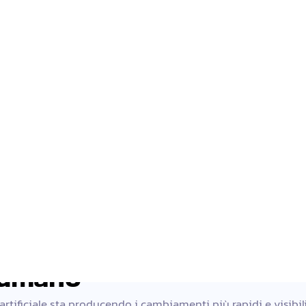
ndset data-driven
ne personalizzate
o e budget optimization
on AI
generato da AI
 toolkit: dati, contenuti 
e umano
 artificiale sta producendo i cambiamenti più rapidi e visibili