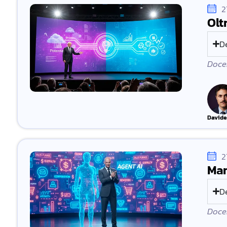
2
Olt
D
Docen
Davide
2
Mar
D
Docen