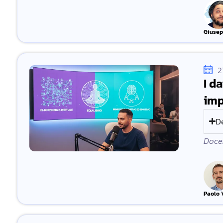
Giusep
2
I d
imp
D
Docen
Paolo V