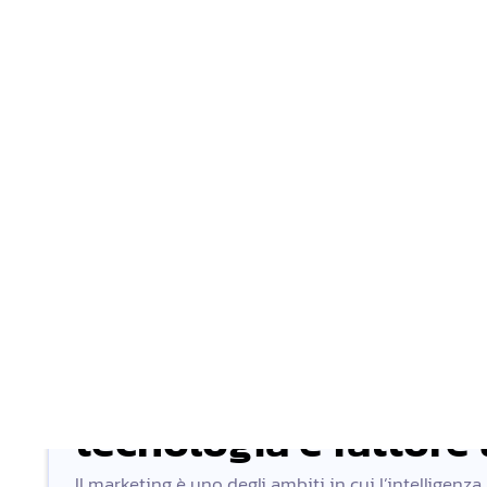
Temi principali:
Introduzione all’AI Marketing: strategie e mi
Creazione automatica di contenuti e campag
Advertising intelligente: targeting predittiv
Customer journey e automazione del CRM c
Analisi risultati e KPI con strumenti AI
Etica, creatività e autenticità nel marketing 
LIVE 1 – AI Marketing
tecnologia e fattor
Il marketing è uno degli ambiti in cui l’intelligenza