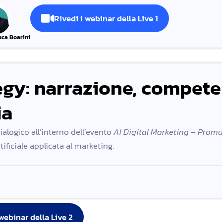
Rivedi i webinar della Live 1
uca Boarini
tegy: narrazione, compete
ia
logico all’interno dell’evento
AI Digital Marketing – Prom
tificiale applicata al marketing.
 webinar della Live 2