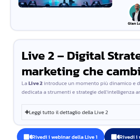
Gian L
Live 2 – Digital Stra
marketing che camb
La
Live 2
introduce un momento più dinamico e dia
dedicata a strumenti e strategie dell’intelligenza ar
Leggi tutto il dettaglio della Live 2
Rivedi i webinar della Live 1
Rivedi i