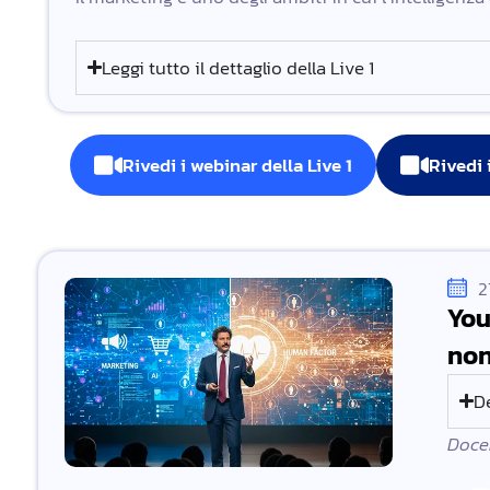
Leggi tutto il dettaglio della Live 1
Rivedi i webinar della Live 1
Rivedi 
2
You
non
D
Docen