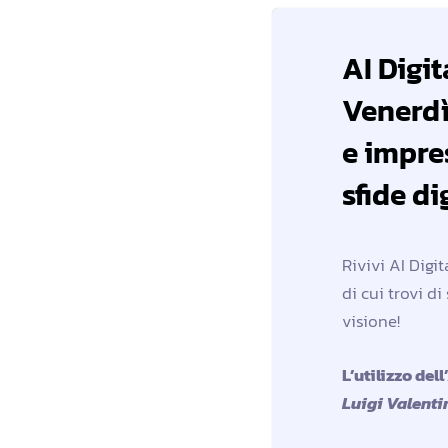
AI Digi
Venerdì 
e impre
sfide di
Rivivi AI Digit
di cui trovi d
visione!
L’utilizzo del
Luigi Valenti