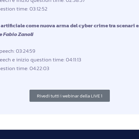
eech e inizio question time: 02:58:57
estion time: 03:12:52
a artificiale come nuova arma del cyber crime tra scenari e
e Fabio Zanoli
speech: 03:24:59
eech e inizio question time: 04:11:13
estion time: 04:22:03
Rivedi tutti i webinar della LIVE 1