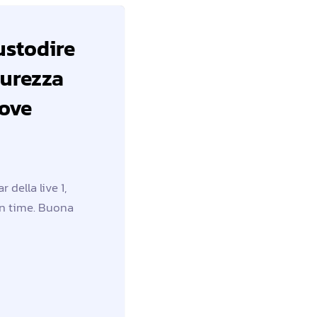
ustodire
curezza
uove
 della live 1,
on time. Buona